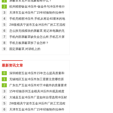
1
屏蔽罩常见不良现象都有什么？
2
杭州精密钣金冲压件-钣金件与冲压件有什
么区别
3
天津市五金冲压件厂15年经验制作拉伸件
有哪几个要点？
4
手机壳精密冲压件,手机从将近40厘米的地
方摔下来，手机戴了手机壳，外观没有损
5
2W套模具宁波市五金冲压件厂的工艺流程
伤，那会有什么影响吗？目前还可以使用
有哪些？
6
怎么拆无线模块的屏蔽罩,笔记本电脑的无
线网卡如何拆除
7
手机内部屏蔽罩缺失会怎么样,手机芯片屏
蔽罩起什么作用
8
手机主板屏蔽罩拆了会怎样？
9
固定屏蔽罩,对讲机上的
ENC/SQL,PWR,MONI,PTT按扭都是什么意
思?
最新资讯文章
0
深圳精密五金冲压件15年怎么提高质量和
效率17%？
1
无锡地区五金冲压件加工需要注意哪些原
则？
2
广东生产五金冲压件对于冲裁件的质量要求
3
15年经验苏州五金模具冲压件外观及精度
要求有哪些？
4
大城县五金冲压件厂是如何合理选用冲压材
料呢？
5
2W套模具宁波市五金冲压件厂的工艺流程
有哪些？
6
天津市五金冲压件厂15年经验制作拉伸件