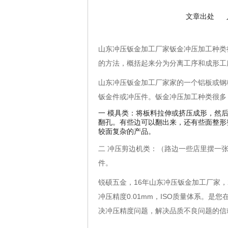
文章出处
山东冲压钣金加工厂家钣金冲压加工种类
的方法，概括起来分为分离工序和成形工
山东冲压钣金加工厂家家的一个铝板或钢
钣金件或冲压件。钣金冲压加工种类很多
一 模具类：将板料拉伸或挤压成形，然
翻孔。有些边可以翻出来，还有些面整形
较面复杂的产品。
二 冲压剪边机类：（路边一些店里摆一
件。
锐硕五金，
16
年山东冲压钣金加工厂家，
冲压精度
0.01mm
，
ISO
质量体系。是您
决冲压精度问题，解决品质不良问题的信