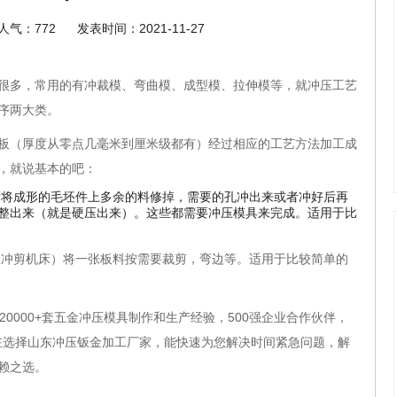
人气：
772
发表时间：2021-11-27
很多，常用的有冲裁模、弯曲模、成型模、拉伸模等，就冲压工艺
序两大类。
板（厚度从零点几毫米到厘米级都有）经过相应的工艺方法加工成
，就说基本的吧：
后将成形的毛坯件上多余的料修掉，需要的孔冲出来或者冲好后再
整出来（就是硬压出来）。这些都需要冲压模具来完成。适用于比
张冲剪机床）将一张板料按需要裁剪，弯边等。适用于比较简单的
20000+
套五金冲压模具制作和生产经验，
500
强企业合作伙伴，
在选择山东冲压钣金加工厂家，能快速为您解决时间紧急问题，解
赖之选。