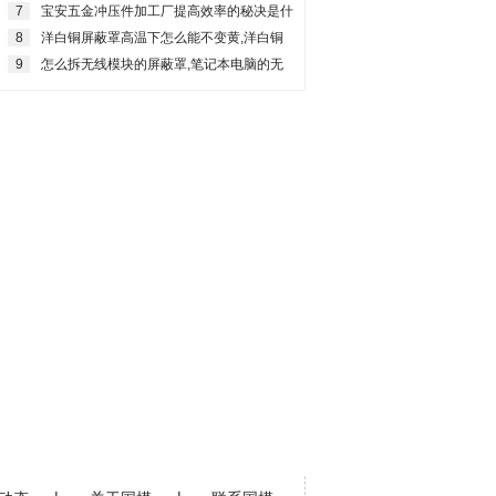
有哪几个要点？
7
宝安五金冲压件加工厂提高效率的秘决是什
么？
8
洋白铜屏蔽罩高温下怎么能不变黄,洋白铜
发黄如何处理
9
怎么拆无线模块的屏蔽罩,笔记本电脑的无
线网卡如何拆除