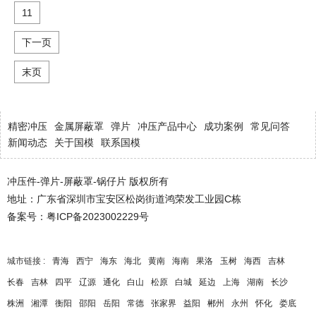
11
下一页
末页
精密冲压
金属屏蔽罩
弹片
冲压产品中心
成功案例
常见问答
新闻动态
关于国模
联系国模
冲压件-弹片-屏蔽罩-锅仔片 版权所有
地址：广东省深圳市宝安区松岗街道鸿荣发工业园C栋
备案号：
粤ICP备2023002229号
城市链接 :
青海
西宁
海东
海北
黄南
海南
果洛
玉树
海西
吉林
长春
吉林
四平
辽源
通化
白山
松原
白城
延边
上海
湖南
长沙
株洲
湘潭
衡阳
邵阳
岳阳
常德
张家界
益阳
郴州
永州
怀化
娄底