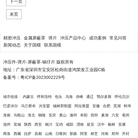
下一页
末页
精密冲压
金属屏蔽罩
弹片
冲压产品中心
成功案例
常见问答
新闻动态
关于国模
联系国模
冲压件-弹片-屏蔽罩-锅仔片 版权所有
地址：广东省深圳市宝安区松岗街道鸿荣发工业园C栋
备案号：
粤ICP备2023002229号
城市链接 :
内蒙古
呼和浩特
包头
乌海
赤峰
通辽
鄂尔多斯
呼伦贝尔
巴彦淖尔
乌兰察布
兴安盟
锡林郭勒盟
阿拉善盟
安徽
合肥
芜湖
蚌埠
淮南
马鞍山
淮北
铜陵
安庆
黄山
滁州
阜阳
宿州
巢湖
六安
亳州
池州
宣城
陕西
西安
铜川
宝鸡
咸阳
渭南
延安
汉中
榆林
安康
商洛
西藏
拉萨
昌都
山南
日喀则
那曲
阿里
林芝
河南
郑州
开封