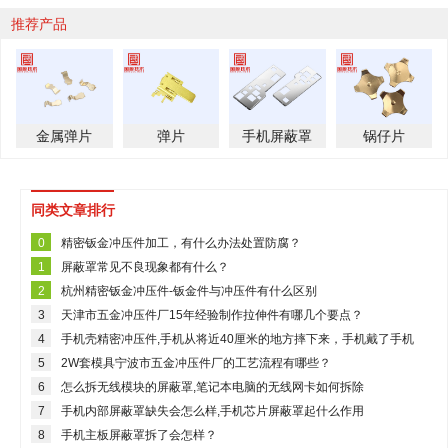
推荐产品
金属弹片
弹片
手机屏蔽罩
锅仔片
同类文章排行
0
精密钣金冲压件加工，有什么办法处置防腐？
1
屏蔽罩常见不良现象都有什么？
2
杭州精密钣金冲压件-钣金件与冲压件有什么区别
3
天津市五金冲压件厂15年经验制作拉伸件有哪几个要点？
4
手机壳精密冲压件,手机从将近40厘米的地方摔下来，手机戴了手机
壳，外观没有损伤，那会有什么影响吗？目前还可以使用
5
2W套模具宁波市五金冲压件厂的工艺流程有哪些？
6
怎么拆无线模块的屏蔽罩,笔记本电脑的无线网卡如何拆除
7
手机内部屏蔽罩缺失会怎么样,手机芯片屏蔽罩起什么作用
8
手机主板屏蔽罩拆了会怎样？