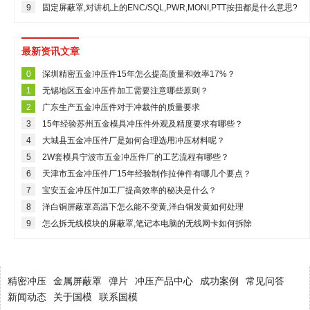
9
固定屏蔽罩,对讲机上的ENC/SQL,PWR,MONI,PTT按扭都是什么意思?
最新资讯文章
0
深圳精密五金冲压件15年怎么提高质量和效率17%？
1
无锡地区五金冲压件加工需要注意哪些原则？
2
广东生产五金冲压件对于冲裁件的质量要求
3
15年经验苏州五金模具冲压件外观及精度要求有哪些？
4
大城县五金冲压件厂是如何合理选用冲压材料呢？
5
2W套模具宁波市五金冲压件厂的工艺流程有哪些？
6
天津市五金冲压件厂15年经验制作拉伸件有哪几个要点？
7
宝安五金冲压件加工厂提高效率的秘决是什么？
8
洋白铜屏蔽罩高温下怎么能不变黄,洋白铜发黄如何处理
9
怎么拆无线模块的屏蔽罩,笔记本电脑的无线网卡如何拆除
精密冲压
金属屏蔽罩
弹片
冲压产品中心
成功案例
常见问答
新闻动态
关于国模
联系国模