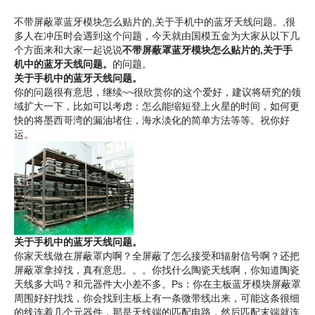
不带屏蔽罩蓝牙模块怎么贴片的,关于手机中的蓝牙天线问题。,很
多人在冲压时会遇到这个问题，今天就由国模五金为大家从以下几
个方面来和大家一起说说
不带屏蔽罩蓝牙模块怎么贴片的,关于手
机中的蓝牙天线问题。
的问题。
关于手机中的蓝牙天线问题。
你的问题很有意思，继续~~很欣赏你的这个爱好，建议将研究的领
域扩大一下，比如可以考虑：怎么能缩短登上火星的时间，如何更
快的将墨西哥湾的漏油堵住，海水淡化的简单方法等等。祝你好
运。
关于手机中的蓝牙天线问题。
你家天线做在屏蔽罩内啊？全屏蔽了怎么接受和辐射信号啊？还把
屏蔽罩拿掉找，真有意思。。。你找什么陶瓷天线啊，你知道陶瓷
天线多大吗？和元器件大小差不多。Ps：你在主板蓝牙模块屏蔽罩
周围好好找找，你会找到主板上有一条微带线出来，可能这条很细
的线连着几个元器件，那是天线端的匹配电路，然后匹配末端就连