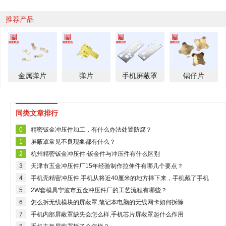
推荐产品
金属弹片
弹片
手机屏蔽罩
锅仔片
同类文章排行
0
精密钣金冲压件加工，有什么办法处置防腐？
1
屏蔽罩常见不良现象都有什么？
2
杭州精密钣金冲压件-钣金件与冲压件有什么区别
3
天津市五金冲压件厂15年经验制作拉伸件有哪几个要点？
4
手机壳精密冲压件,手机从将近40厘米的地方摔下来，手机戴了手机
壳，外观没有损伤，那会有什么影响吗？目前还可以使用
5
2W套模具宁波市五金冲压件厂的工艺流程有哪些？
6
怎么拆无线模块的屏蔽罩,笔记本电脑的无线网卡如何拆除
7
手机内部屏蔽罩缺失会怎么样,手机芯片屏蔽罩起什么作用