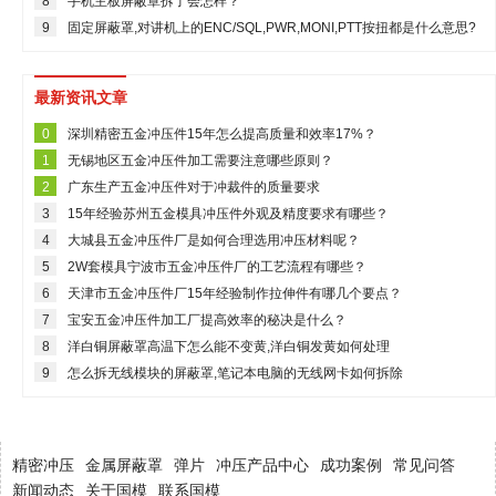
8
手机主板屏蔽罩拆了会怎样？
9
固定屏蔽罩,对讲机上的ENC/SQL,PWR,MONI,PTT按扭都是什么意思?
最新资讯文章
0
深圳精密五金冲压件15年怎么提高质量和效率17%？
1
无锡地区五金冲压件加工需要注意哪些原则？
2
广东生产五金冲压件对于冲裁件的质量要求
3
15年经验苏州五金模具冲压件外观及精度要求有哪些？
4
大城县五金冲压件厂是如何合理选用冲压材料呢？
5
2W套模具宁波市五金冲压件厂的工艺流程有哪些？
6
天津市五金冲压件厂15年经验制作拉伸件有哪几个要点？
7
宝安五金冲压件加工厂提高效率的秘决是什么？
8
洋白铜屏蔽罩高温下怎么能不变黄,洋白铜发黄如何处理
9
怎么拆无线模块的屏蔽罩,笔记本电脑的无线网卡如何拆除
精密冲压
金属屏蔽罩
弹片
冲压产品中心
成功案例
常见问答
新闻动态
关于国模
联系国模