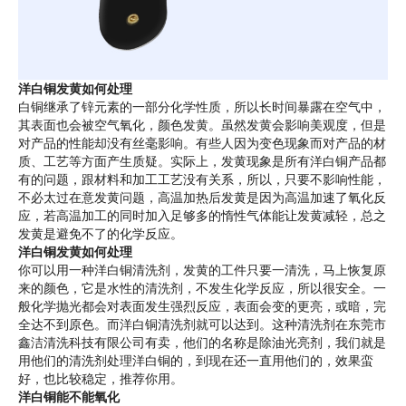
洋白铜发黄如何处理
白铜继承了锌元素的一部分化学性质，所以长时间暴露在空气中，
其表面也会被空气氧化，颜色发黄。虽然发黄会影响美观度，但是
对产品的性能却没有丝毫影响。有些人因为变色现象而对产品的材
质、工艺等方面产生质疑。实际上，发黄现象是所有洋白铜产品都
有的问题，跟材料和加工工艺没有关系，所以，只要不影响性能，
不必太过在意发黄问题，高温加热后发黄是因为高温加速了氧化反
应，若高温加工的同时加入足够多的惰性气体能让发黄减轻，总之
发黄是避免不了的化学反应。
洋白铜发黄如何处理
你可以用一种洋白铜清洗剂，发黄的工件只要一清洗，马上恢复原
来的颜色，它是水性的清洗剂，不发生化学反应，所以很安全。一
般化学抛光都会对表面发生强烈反应，表面会变的更亮，或暗，完
全达不到原色。而洋白铜清洗剂就可以达到。这种清洗剂在东莞市
鑫洁清洗科技有限公司有卖，他们的名称是除油光亮剂，我们就是
用他们的清洗剂处理洋白铜的，到现在还一直用他们的，效果蛮
好，也比较稳定，推荐你用。
洋白铜能不能氧化